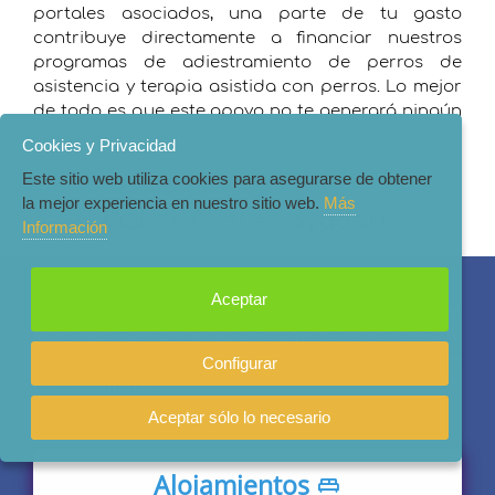
portales asociados, una parte de tu gasto
contribuye directamente a financiar nuestros
programas de adiestramiento de perros de
asistencia y terapia asistida con perros. Lo mejor
de todo es que este apoyo no te generará ningún
costo adicional.
Cookies y Privacidad
Este sitio web utiliza cookies para asegurarse de obtener
la mejor experiencia en nuestro sitio web.
Más
¡Así de fácil es ayudar!
Información
1- Reservas en Booking y Compras en Amazon
Aceptar
Haz clic en el icono de tu elección para abrir el
sitio web de Booking o Amazon. Una vez allí,
realiza tus compras como lo haces
Configurar
habitualmente.
Aceptar sólo lo necesario
Alojamientos